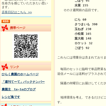
ごぼう 95
生命力を感じていただきたい思い
水菜 15
ます。
その２週間前の品目です。
店長日記はこちら >>
にら 60
さつまいも 390
携帯ページ
玉ねぎ 230
小松菜 165
葉大根 148
ロケット 32
ごぼう 92
これらには増量分は含まれており
リンク
毎回のセットに臨時で単品野菜を
送信メールには送料がプラスされ
ひらく農園のホームページ
「週刊てーて」バックナンバー
隔週の何曜日にお届けしてくださ
農園主 te-teのブログ
レシピ集です
地球環境を考え、できるだけビニ
す。