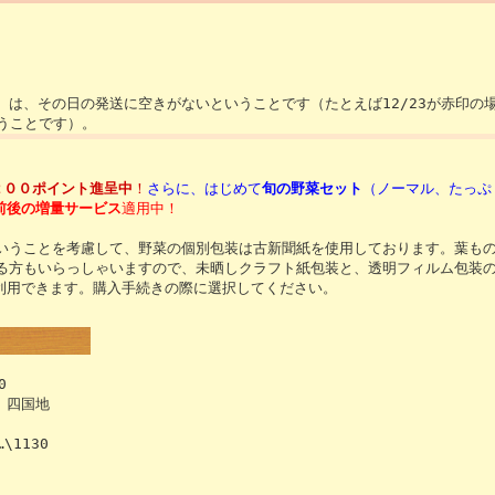
は、その日の発送に空きがないということです（たとえば12/23が赤印の
いうことです）。
２００ポイント進呈中
！
さらに、はじめて
旬の野菜セット
（ノーマル、たっぷ
0前後の増量サービス
適用中
！
うことを考慮して、野菜の個別包装は古新聞紙を使用しております。葉も
る方もいらっしゃいますので、未晒しクラフト紙包装と、透明フィルム包装
ご利用できます。購入手続きの際に選択してください。
0
、四国地
\1130