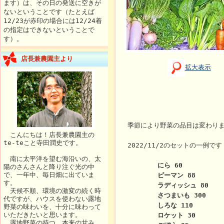
ます）は、その日の発送に空きが
ないということです（たとえば
12/23が赤印の場合には12/24着
の指定はできないということで
す）。
店長兼農園主より
拡大表示
季節により野菜の品目は変わり
こんにちは！店長兼農園主の
te-teこと寺田潤史です。
2022/11/2のセットの一例で
南に太平洋を望む海沿いの、太
にら 60
陽のさんさんと降り注ぐ光の中
で、一年中、毎日畑に出ていま
ピーマン 88
す。
ラディッシュ 80
天候不順、環境の激変の続く時
さつまいも 300
代ですが、ハウスを使わない露地
しろな 110
野菜の味わいを、十分に味わって
いただきたいと思います。
ロケット 30
露地野菜の持つ、本来の甘み、