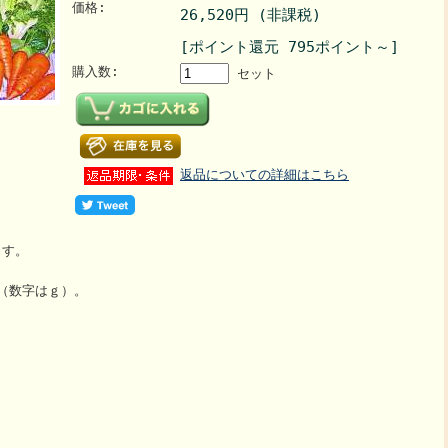
価格:
26,520円 (非課税)
[ポイント還元 795ポイント～]
購入数:
セット
返品についての詳細はこちら
ます。
す（数字はｇ）。