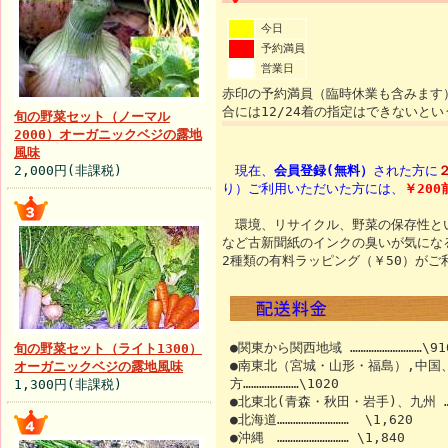
今日
予約満員
営業日
赤印の予約満員（臨時休業も含みます）
合には12/24着の指定はできないと
旬の野菜セット（ノーマル
2000）オーガニックベジの露地
風味
2,000円(非課税)
現在、
会員登録(無料）
された方に
り）ご利用いただいた方には、
￥20
環境、リサイクル、野菜の保存性とい
など古新聞紙のインクの臭いが気にな
2種類の有料ラッピング（￥50）が
●関東から関西地域 ………………………\91
旬の野菜セット（ライト1300）
●南東北（宮城・山形・福島）,中国
オーガニックベジの露地風味
方…………………\1020
1,300円(非課税)
●北東北(青森・秋田・岩手)、九州 …
●北海道……………………… \1,620
●沖縄 ……………………… \1,840