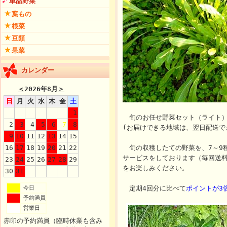
単品野菜
葉もの
根菜
豆類
果菜
カレンダー
＜
2026年8月
＞
日
月
火
水
木
金
土
1
旬のお任せ野菜セット（ライト）
2
3
4
5
6
7
8
(お届けできる地域は、翌日配送で
9
10
11
12
13
14
15
16
17
18
19
20
21
22
旬の収穫したての野菜を、7～9
サービスをしております（毎回送
23
24
25
26
27
28
29
をお楽しみください。
30
31
今日
定期4回分に比べて
ポイントが3
予約満員
営業日
赤印の予約満員（臨時休業も含み