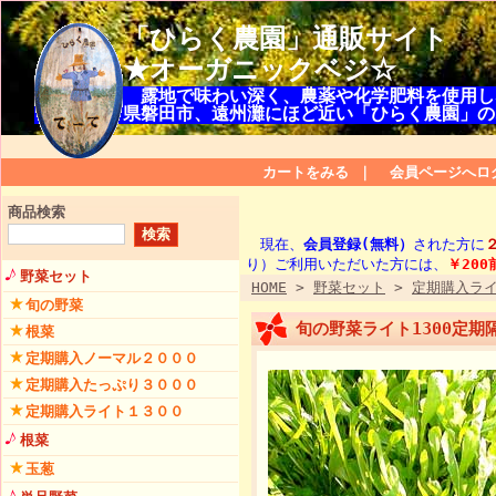
「ひらく農園」通販サイト
★オーガニックベジ☆
露地で味わい深く、農薬や化学肥料を使用し
県磐田市、遠州灘にほど近い「ひらく農園」の
カートをみる
｜
会員ページへロ
商品検索
現在、
会員登録(無料）
された方に
り）ご利用いただいた方には、
￥20
野菜セット
HOME
>
野菜セット
>
定期購入ラ
旬の野菜
旬の野菜ライト1300定
根菜
定期購入ノーマル２０００
定期購入たっぷり３０００
定期購入ライト１３００
根菜
玉葱