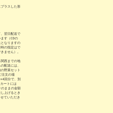
プラスした形
、翌日配送で
ます（CDの
送となりますの
日時の指定はで
できません）。
関西までの地
への配送には、
旬の野菜セット
ご注文の場
20×4回分で、別
、カートには
そのままの金額
差し上げるとき
させていただき