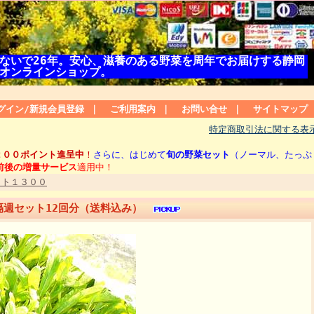
ないで26年。安心、滋養のある野菜を周年でお届けする静岡
オンラインショップ。
グイン/新規会員登録
｜
ご利用案内
｜
お問い合せ
｜
サイトマップ
特定商取引法に関する表
２００ポイント進呈中
！
さらに、はじめて
旬の野菜セット
（ノーマル、たっぷ
0前後の増量サービス
適用中
！
イト１３００
期隔週セット12回分（送料込み）