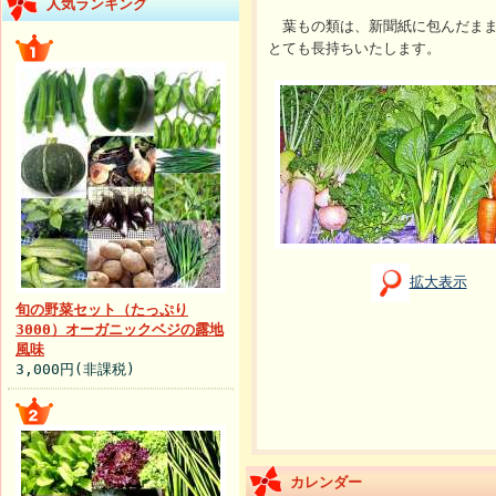
人気ランキング
葉もの類は、新聞紙に包んだまま
とても長持ちいたします。
拡大表示
旬の野菜セット（たっぷり
3000）オーガニックベジの露地
風味
3,000円(非課税)
カレンダー