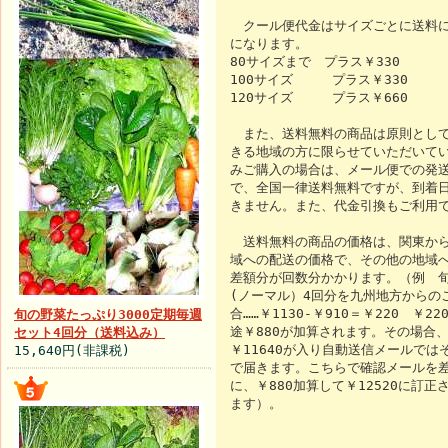
クール便代金はサイズごとに送料に
になります。
80サイズまで プラス￥330
100サイズ プラス￥330
120サイズ プラス￥660
また、送料無料の商品は原則として
きる地域の方に限らせていただいてい
みご購入の場合は、メール便での発
で、全国一律送料無料ですが、到着
きません。また、代金引換もご利用
送料無料の商品の価格は、関東から
域への配送の価格で、その他の地域
差額分が回数分かかります。（例 
(ノーマル）4回分を九州地方からの
合……￥1130-￥910＝￥220 ￥2
旬の野菜たっぷり3000定期毎週
途￥880が加算されます。その場合
セット4回分（送料込み）
￥11640が入り自動送信メールでは
15,640円(非課税)
で届きます。こちらで確認メールを
に、￥880加算して￥12520に訂正
ます）。