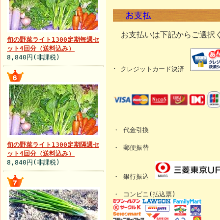
お支払いは下記からご選択
旬の野菜ライト1300定期毎週セ
ット4回分（送料込み）
8,840円(非課税)
･ クレジットカード決済
・ 代金引換
旬の野菜ライト1300定期隔週セ
・ 郵便振替
ット4回分（送料込み）
8,840円(非課税)
・ 銀行振込
・ コンビニ(払込票)