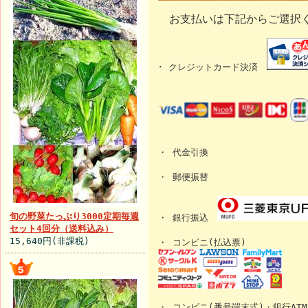
お支払いは下記からご選択
･ クレジットカード決済
・ 代金引換
・ 郵便振替
旬の野菜たっぷり3000定期毎週
・ 銀行振込
セット4回分（送料込み）
15,640円(非課税)
・ コンビニ(払込票)
・ コンビニ(番号端末式)・銀行AT