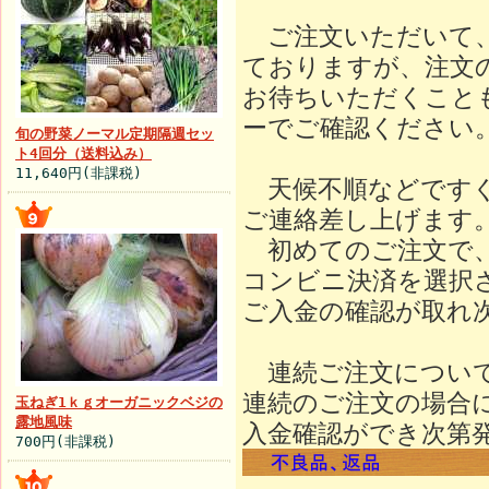
ご注文いただいて、
ておりますが、注文
お待ちいただくこと
ーでご確認ください
旬の野菜ノーマル定期隔週セッ
ト4回分（送料込み）
11,640円(非課税)
天候不順などですぐ
ご連絡差し上げます
初めてのご注文で、
コンビニ決済を選択
ご入金の確認が取れ
連続ご注文について
連続のご注文の場合
玉ねぎ1ｋｇオーガニックベジの
露地風味
入金確認ができ次第
700円(非課税)