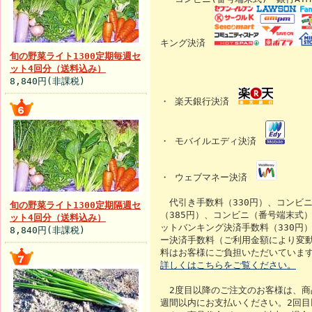
キング決済
旬の野菜ライト1300定期毎週セ
ット4回分（送料込み）
8,840円(非課税)
・ 楽天銀行決済
・ モバイルエディ決済
・ ウェブマネー決済
代引き手数料（330円）、コンビ
旬の野菜ライト1300定期隔週セ
（385円）、コンビニ（番号端末式）.
ット4回分（送料込み）
ットバンキング決済手数料（330円
8,840円(非課税)
ー決済手数料（ご利用金額により変
料はお客様にご負担いただいていま
詳しくはこちらをご覧ください。
2度目以降のご注文のお客様は、商
週間以内にお支払いください。2回目