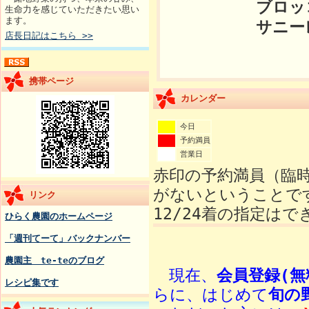
ブロッコリ
生命力を感じていただきたい思い
ます。
サニーレタス
店長日記はこちら >>
携帯ページ
カレンダー
今日
予約満員
営業日
赤印の予約満員（臨
がないということです
リンク
12/24着の指定は
ひらく農園のホームページ
「週刊てーて」バックナンバー
農園主 te-teのブログ
現在、
会員登録(無
レシピ集です
らに、はじめて
旬の