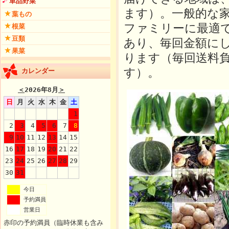
単品野菜
ます）。一般的な
葉もの
ファミリーに最適
根菜
豆類
あり、毎回金額に
果菜
ります（毎回送料
す）。
カレンダー
＜
2026年8月
＞
日
月
火
水
木
金
土
1
2
3
4
5
6
7
8
9
10
11
12
13
14
15
16
17
18
19
20
21
22
23
24
25
26
27
28
29
30
31
今日
予約満員
営業日
赤印の予約満員（臨時休業も含み