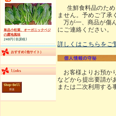
生鮮食料品のため
ません。予めご了承
万が一、商品が傷ん
にご連絡ください。
単品小松菜、オーガニックベジ
の露地風味
240円(非課税)
詳しくはこちらをご
おすすめ(他サイト）
links
お客様よりお預かり
などから提出要請が
Shop-Bell
または二次利用する
野菜