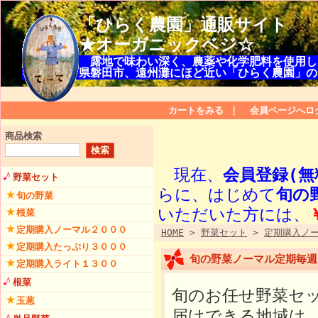
「ひらく農園」通販サイト
★オーガニックベジ☆
露地で味わい深く、農薬や化学肥料を使用し
県磐田市、遠州灘にほど近い「ひらく農園」の
カートをみる
｜
会員ページへロ
商品検索
現在、
会員登録(無
野菜セット
らに、はじめて
旬の
旬の野菜
いただいた方には、
根菜
定期購入ノーマル２０００
HOME
>
野菜セット
>
定期購入ノ
定期購入たっぷり３０００
旬の野菜ノーマル定期毎
定期購入ライト１３００
根菜
旬のお任せ野菜セッ
玉葱
届けできる地域は