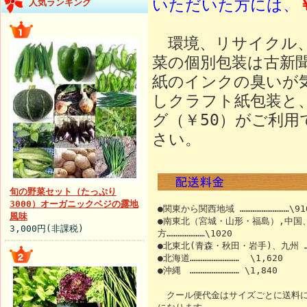
いただいた方には、
人気ランキング
環境、リサイクル、
菜の個別包装は古新
紙のインクの臭いが
しクラフト紙包装と
グ（￥50）がご利
さい。
旬の野菜セット（たっぷり
3000）オーガニックベジの露地
●関東から関西地域 ………………………\91
風味
●南東北（宮城・山形・福島）,中国
3,000円(非課税)
方…………………\1020
●北東北(青森・秋田・岩手)、九州 …
●北海道……………………… \1,620
●沖縄 ……………………… \1,840
クール便代金はサイズごとに送料に