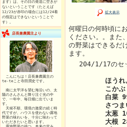
ます）は、その日の発送に空きが
ないということです（たとえば
12/23が赤印の場合には12/24着
拡大表示
の指定はできないということで
す）。
何曜日の何時頃に
店長兼農園主より
ください。。また
の野菜はできるだ
ます。
204/1/17の
こんにちは！店長兼農園主の
ほうれん草 
te-teこと寺田潤史です。
こかぶ 1
南に太平洋を望む海沿いの、太
陽のさんさんと降り注ぐ光の中
白菜 99
で、一年中、毎日畑に出ていま
す。
さつまいも 
天候不順、環境の激変の続く時
太葱 10
代ですが、ハウスを使わない露地
野菜の味わいを、十分に味わって
大根 28
いただきたいと思います。
露地野菜の持つ、本来の甘み、