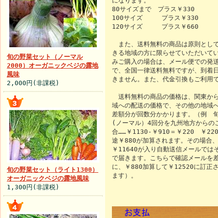
になります。
80サイズまで プラス￥330
100サイズ プラス￥330
120サイズ プラス￥660
また、送料無料の商品は原則として
きる地域の方に限らせていただいてい
旬の野菜セット（ノーマル
みご購入の場合は、メール便での発
2000）オーガニックベジの露地
で、全国一律送料無料ですが、到着
風味
きません。また、代金引換もご利用
2,000円(非課税)
送料無料の商品の価格は、関東から
域への配送の価格で、その他の地域
差額分が回数分かかります。（例 
(ノーマル）4回分を九州地方からの
合……￥1130-￥910＝￥220 ￥2
途￥880が加算されます。その場合
￥11640が入り自動送信メールでは
で届きます。こちらで確認メールを
に、￥880加算して￥12520に訂正
旬の野菜セット（ライト1300）
ます）。
オーガニックベジの露地風味
1,300円(非課税)